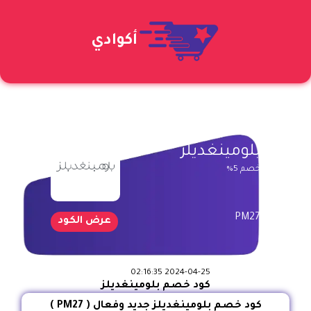
أكوادي
بلومينغديلز
خصم 5%
PM27
عرض الكود
2024-04-25 02:16:35
كود خصم بلومينغديلز
كود خصم بلومينغديلز جديد وفعال ( PM27 )